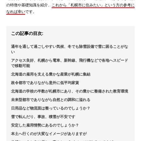
の特徴や基礎知識を紹介、
これから「札幌市に住みたい」という方の参考に
なれば幸い
です。
この記事の目次:
通年を通して過ごしやすい気候、冬でも除雪設備で雪に困ることがな
い
アクセス良好、札幌から電車、新幹線、飛行機などで各地へスピード
で移動可能
北海道の雇用を支える豊かな産業が札幌に集結
政令都市でありながら意外に低平均家賃
北海道の学校の半数が札幌市にあり、その豊かに整備された教育環境
未来型都市でありながら自然との調和に溢れる
日用品など物流面は整っているのでしょうか？
雪で転んだり、事故、積雪が不安です
安定した雇用情勢にあるのでしょうか？
本土へ行くのが大変なイメージがありますが