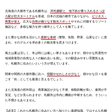
北海道の大都市である札幌市は、
JR札幌駅と、地下鉄が乗り入れるさっぽ
ろ駅が巨大ターミナル
を形成、日本の北端の都市でありながら、
ビジネス・
商業が栄え
、広大な
自然が織りなす観光スポット
やそれに付随するリゾート
施設など、多様な魅力を持つ都市として人々を魅了します。
また豊かな自然を活かした
新鮮な食材
（蟹類、魚類、野菜、山菜など）に恵
まれ、そのグルメを求め多くの観光客を惹きつけます。
風土は夏は涼しく、冬は時には厳しい寒さもありますが、穏やかな民度性や
地域密着型の自然な人々の触れ合いを残し、その馴染みやすい雰囲気もあ
り、札幌市に住みたいという方が増えています。
関東や関西の大都市圏に比べ、
喧騒やせわしさが少なく
、穏やかな日々を過
ごす「街」としても最適と言えるでしょう。
また北海道の郊外部は、商業施設が少なく不便、移動距離が長い、雇用が不
安定、などが見られますが、札幌市は市内に機能が中枢するため、そういっ
た不憫さもありません。
【必見】これから札幌市に住みたい方へ知りたい基礎知識、ではそんな札幌